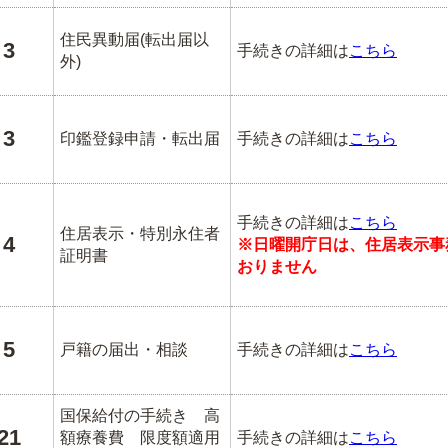
住民異動届(転出届以
3
手続きの詳細は
こちら
外)
3
印鑑登録申請・転出届
手続きの詳細は
こちら
手続きの詳細は
こちら
住居表示・特別永住者
4
※日曜開庁日は、住居表示事
証明書
おりません
5
戸籍の届出・相談
手続きの詳細は
こちら
国保給付の手続き 高
21
額療養費 限度額適用
手続きの詳細は
こちら