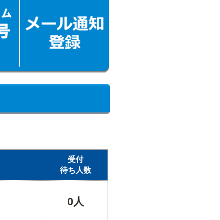
受付
待ち人数
0人