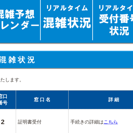
混 雑 状 況
いたします。
窓口
窓 口 名
詳 細
番号
2
証明書受付
手続きの詳細は
こちら