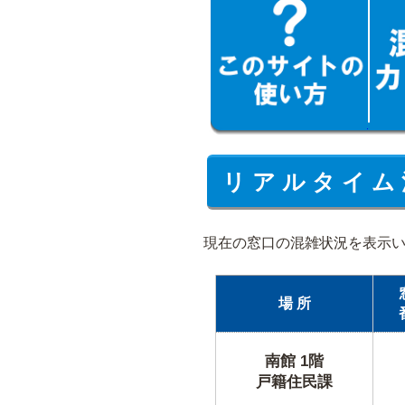
リ ア ル タ イ ム 
現在の窓口の混雑状況を表示
場 所
南館 1階
戸籍住民課