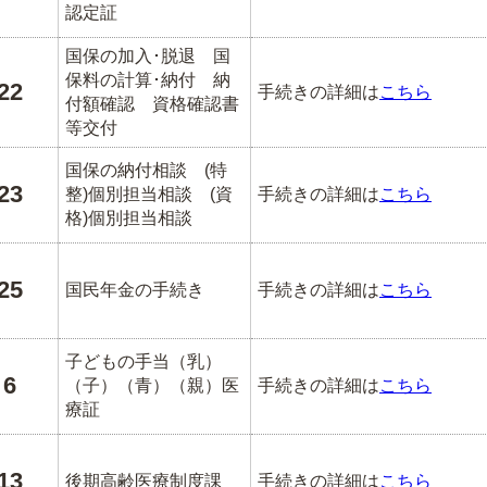
認定証
国保の加入･脱退 国
保料の計算･納付 納
22
手続きの詳細は
こちら
付額確認 資格確認書
等交付
国保の納付相談 (特
23
整)個別担当相談 (資
手続きの詳細は
こちら
格)個別担当相談
25
国民年金の手続き
手続きの詳細は
こちら
子どもの手当（乳）
6
（子）（青）（親）医
手続きの詳細は
こちら
療証
13
後期高齢医療制度課
手続きの詳細は
こちら