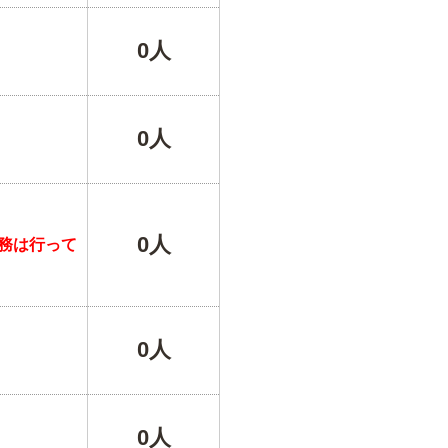
0人
0人
0人
務は行って
0人
0人