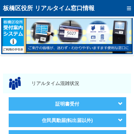
トップページへ
板橋区役所 リアルタイム窓口情報
混雑予想カレンダー
リアルタイム混雑状況
リアルタイム受付番号状況
メール通知登録
お問い合わせ
モバイルサイト
リアルタイム混雑状況
アクセス
証明書受付
区役所フロアマップ
住民異動届(転出届以外)