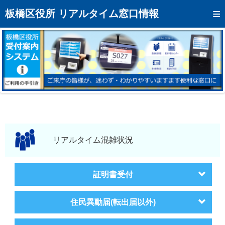
トップページへ
板橋区役所 リアルタイム窓口情報
混雑予想カレンダー
リアルタイム混雑状況
リアルタイム受付番号状況
メール通知登録
お問い合わせ
モバイルサイト
リアルタイム混雑状況
アクセス
証明書受付
区役所フロアマップ
住民異動届(転出届以外)