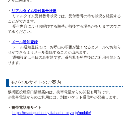
とが出来ます。
・
リアルタイム受付番号状況
リアルタイム受付番号状況では、受付番号の待ち状況を確認する
ことができます。
受付内容によりお呼びする順番が前後する場合がありますのでご
了承ください。
・
メール通知登録
メール通知登録では、お呼出の順番が近くなるとメールでお知ら
せができるようメール登録することが出来ます。
通知設定は当日のみ有効です。番号札を発券後にご利用可能とな
ります。
モバイルサイトのご案内
板橋区役所窓口情報案内は、携帯電話からの閲覧も可能です。
※携帯電話からのご利用には、別途パケット通信料が発生します。
・携帯電話用サイト
https://madoguchi.city.itabashi.tokyo.jp/mobile/