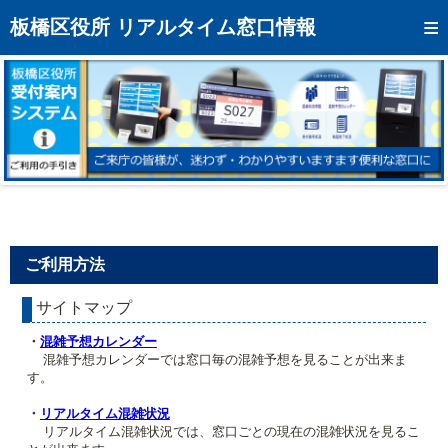
トップページへ
板橋区役所 リアルタイム窓口情報
混雑予想カレンダー
リアルタイム混雑状況
リアルタイム受付番号状況
メール通知登録
お問い合わせ
ご利用方法
モバイルサイト
サイトマップ
アクセス
・
混雑予想カレンダー
区役所フロアマップ
混雑予想カレンダーでは窓口毎の混雑予想を見ることが出来ま
す。
・
リアルタイム混雑状況
リアルタイム混雑状況では、窓口ごとの現在の混雑状況を見るこ