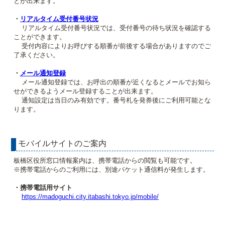
とが出来ます。
・
リアルタイム受付番号状況
リアルタイム受付番号状況では、受付番号の待ち状況を確認する
ことができます。
受付内容によりお呼びする順番が前後する場合がありますのでご
了承ください。
・
メール通知登録
メール通知登録では、お呼出の順番が近くなるとメールでお知ら
せができるようメール登録することが出来ます。
通知設定は当日のみ有効です。番号札を発券後にご利用可能とな
ります。
モバイルサイトのご案内
板橋区役所窓口情報案内は、携帯電話からの閲覧も可能です。
※携帯電話からのご利用には、別途パケット通信料が発生します。
・携帯電話用サイト
https://madoguchi.city.itabashi.tokyo.jp/mobile/