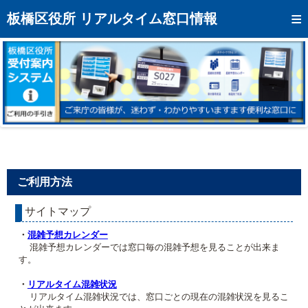
トップページへ
板橋区役所 リアルタイム窓口情報
混雑予想カレンダー
リアルタイム混雑状況
リアルタイム受付番号状況
メール通知登録
お問い合わせ
ご利用方法
モバイルサイト
サイトマップ
アクセス
・
混雑予想カレンダー
区役所フロアマップ
混雑予想カレンダーでは窓口毎の混雑予想を見ることが出来ま
す。
・
リアルタイム混雑状況
リアルタイム混雑状況では、窓口ごとの現在の混雑状況を見るこ