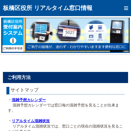
トップページへ
板橋区役所 リアルタイム窓口情報
混雑予想カレンダー
リアルタイム混雑状況
リアルタイム受付番号状況
メール通知登録
お問い合わせ
ご利用方法
モバイルサイト
サイトマップ
アクセス
・
混雑予想カレンダー
区役所フロアマップ
混雑予想カレンダーでは窓口毎の混雑予想を見ることが出来ま
す。
・
リアルタイム混雑状況
リアルタイム混雑状況では、窓口ごとの現在の混雑状況を見るこ