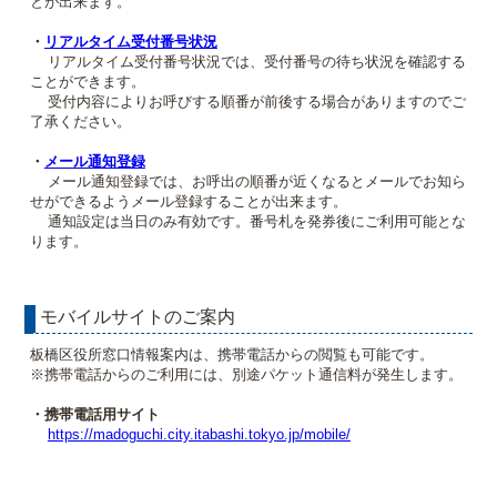
とが出来ます。
・
リアルタイム受付番号状況
リアルタイム受付番号状況では、受付番号の待ち状況を確認する
ことができます。
受付内容によりお呼びする順番が前後する場合がありますのでご
了承ください。
・
メール通知登録
メール通知登録では、お呼出の順番が近くなるとメールでお知ら
せができるようメール登録することが出来ます。
通知設定は当日のみ有効です。番号札を発券後にご利用可能とな
ります。
モバイルサイトのご案内
板橋区役所窓口情報案内は、携帯電話からの閲覧も可能です。
※携帯電話からのご利用には、別途パケット通信料が発生します。
・携帯電話用サイト
https://madoguchi.city.itabashi.tokyo.jp/mobile/