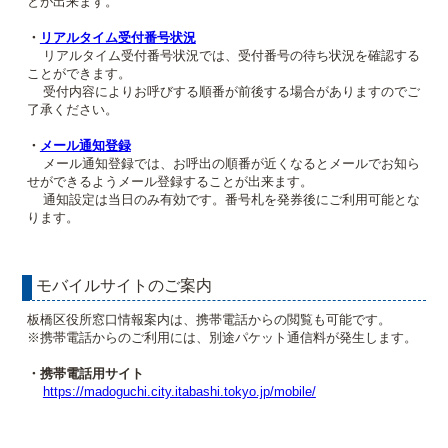
とが出来ます。
・
リアルタイム受付番号状況
リアルタイム受付番号状況では、受付番号の待ち状況を確認する
ことができます。
受付内容によりお呼びする順番が前後する場合がありますのでご
了承ください。
・
メール通知登録
メール通知登録では、お呼出の順番が近くなるとメールでお知ら
せができるようメール登録することが出来ます。
通知設定は当日のみ有効です。番号札を発券後にご利用可能とな
ります。
モバイルサイトのご案内
板橋区役所窓口情報案内は、携帯電話からの閲覧も可能です。
※携帯電話からのご利用には、別途パケット通信料が発生します。
・携帯電話用サイト
https://madoguchi.city.itabashi.tokyo.jp/mobile/