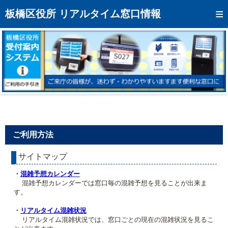
トップページへ
板橋区役所 リアルタイム窓口情報
混雑予想カレンダー
リアルタイム混雑状況
リアルタイム受付番号状況
メール通知登録
お問い合わせ
ご利用方法
モバイルサイト
サイトマップ
アクセス
・
混雑予想カレンダー
区役所フロアマップ
混雑予想カレンダーでは窓口毎の混雑予想を見ることが出来ま
す。
・
リアルタイム混雑状況
リアルタイム混雑状況では、窓口ごとの現在の混雑状況を見るこ