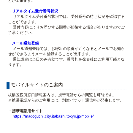
とが出来ます。
・
リアルタイム受付番号状況
リアルタイム受付番号状況では、受付番号の待ち状況を確認する
ことができます。
受付内容によりお呼びする順番が前後する場合がありますのでご
了承ください。
・
メール通知登録
メール通知登録では、お呼出の順番が近くなるとメールでお知ら
せができるようメール登録することが出来ます。
通知設定は当日のみ有効です。番号札を発券後にご利用可能とな
ります。
モバイルサイトのご案内
板橋区役所窓口情報案内は、携帯電話からの閲覧も可能です。
※携帯電話からのご利用には、別途パケット通信料が発生します。
・携帯電話用サイト
https://madoguchi.city.itabashi.tokyo.jp/mobile/