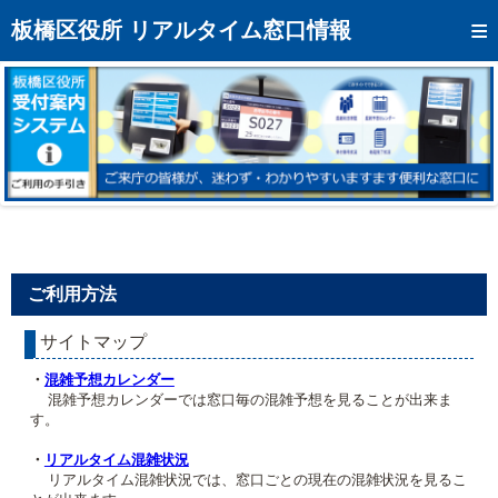
トップページへ
板橋区役所 リアルタイム窓口情報
混雑予想カレンダー
リアルタイム混雑状況
リアルタイム受付番号状況
メール通知登録
お問い合わせ
ご利用方法
モバイルサイト
サイトマップ
アクセス
・
混雑予想カレンダー
区役所フロアマップ
混雑予想カレンダーでは窓口毎の混雑予想を見ることが出来ま
す。
・
リアルタイム混雑状況
リアルタイム混雑状況では、窓口ごとの現在の混雑状況を見るこ