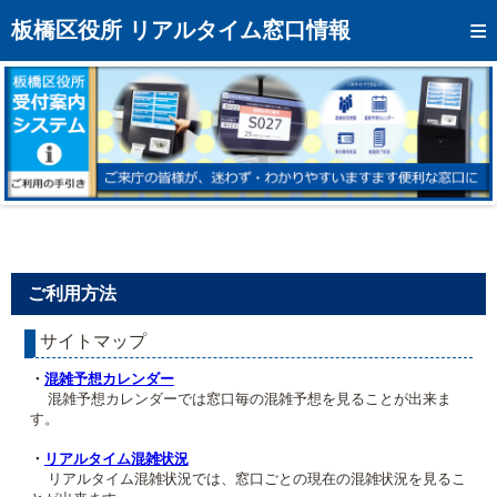
トップページへ
板橋区役所 リアルタイム窓口情報
混雑予想カレンダー
リアルタイム混雑状況
リアルタイム受付番号状況
メール通知登録
お問い合わせ
ご利用方法
モバイルサイト
サイトマップ
アクセス
・
混雑予想カレンダー
区役所フロアマップ
混雑予想カレンダーでは窓口毎の混雑予想を見ることが出来ま
す。
・
リアルタイム混雑状況
リアルタイム混雑状況では、窓口ごとの現在の混雑状況を見るこ