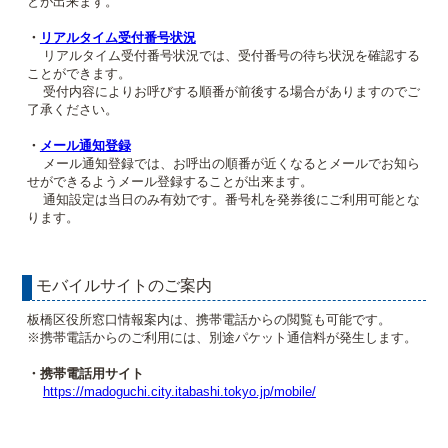
とが出来ます。
・
リアルタイム受付番号状況
リアルタイム受付番号状況では、受付番号の待ち状況を確認する
ことができます。
受付内容によりお呼びする順番が前後する場合がありますのでご
了承ください。
・
メール通知登録
メール通知登録では、お呼出の順番が近くなるとメールでお知ら
せができるようメール登録することが出来ます。
通知設定は当日のみ有効です。番号札を発券後にご利用可能とな
ります。
モバイルサイトのご案内
板橋区役所窓口情報案内は、携帯電話からの閲覧も可能です。
※携帯電話からのご利用には、別途パケット通信料が発生します。
・携帯電話用サイト
https://madoguchi.city.itabashi.tokyo.jp/mobile/