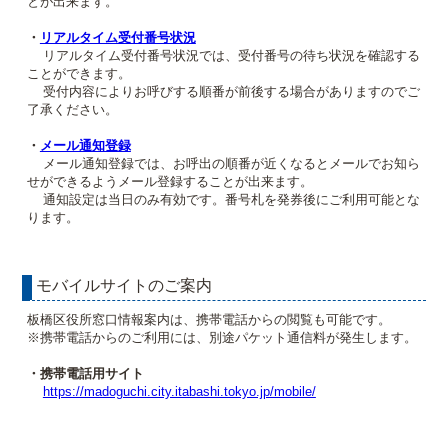
とが出来ます。
・
リアルタイム受付番号状況
リアルタイム受付番号状況では、受付番号の待ち状況を確認する
ことができます。
受付内容によりお呼びする順番が前後する場合がありますのでご
了承ください。
・
メール通知登録
メール通知登録では、お呼出の順番が近くなるとメールでお知ら
せができるようメール登録することが出来ます。
通知設定は当日のみ有効です。番号札を発券後にご利用可能とな
ります。
モバイルサイトのご案内
板橋区役所窓口情報案内は、携帯電話からの閲覧も可能です。
※携帯電話からのご利用には、別途パケット通信料が発生します。
・携帯電話用サイト
https://madoguchi.city.itabashi.tokyo.jp/mobile/