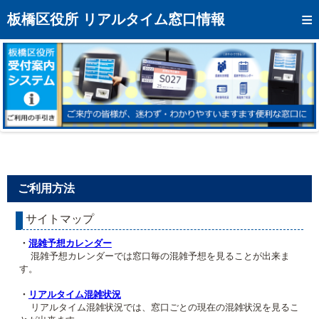
トップページへ
板橋区役所 リアルタイム窓口情報
混雑予想カレンダー
リアルタイム混雑状況
リアルタイム受付番号状況
メール通知登録
お問い合わせ
ご利用方法
モバイルサイト
サイトマップ
アクセス
・
混雑予想カレンダー
区役所フロアマップ
混雑予想カレンダーでは窓口毎の混雑予想を見ることが出来ま
す。
・
リアルタイム混雑状況
リアルタイム混雑状況では、窓口ごとの現在の混雑状況を見るこ