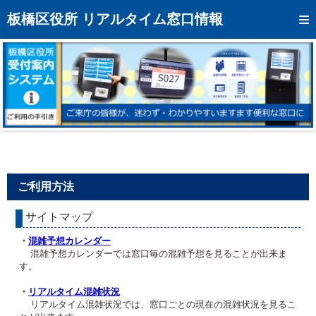
トップページへ
板橋区役所 リアルタイム窓口情報
混雑予想カレンダー
リアルタイム混雑状況
リアルタイム受付番号状況
メール通知登録
お問い合わせ
ご利用方法
モバイルサイト
サイトマップ
アクセス
・
混雑予想カレンダー
区役所フロアマップ
混雑予想カレンダーでは窓口毎の混雑予想を見ることが出来ま
す。
・
リアルタイム混雑状況
リアルタイム混雑状況では、窓口ごとの現在の混雑状況を見るこ