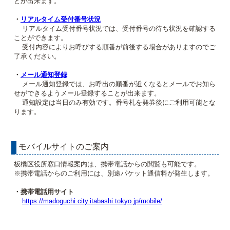
とが出来ます。
・
リアルタイム受付番号状況
リアルタイム受付番号状況では、受付番号の待ち状況を確認する
ことができます。
受付内容によりお呼びする順番が前後する場合がありますのでご
了承ください。
・
メール通知登録
メール通知登録では、お呼出の順番が近くなるとメールでお知ら
せができるようメール登録することが出来ます。
通知設定は当日のみ有効です。番号札を発券後にご利用可能とな
ります。
モバイルサイトのご案内
板橋区役所窓口情報案内は、携帯電話からの閲覧も可能です。
※携帯電話からのご利用には、別途パケット通信料が発生します。
・携帯電話用サイト
https://madoguchi.city.itabashi.tokyo.jp/mobile/