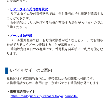
とが出来ます。
・
リアルタイム受付番号状況
リアルタイム受付番号状況では、受付番号の待ち状況を確認する
ことができます。
受付内容によりお呼びする順番が前後する場合がありますのでご
了承ください。
・
メール通知登録
メール通知登録では、お呼出の順番が近くなるとメールでお知ら
せができるようメール登録することが出来ます。
通知設定は当日のみ有効です。番号札を発券後にご利用可能とな
ります。
モバイルサイトのご案内
板橋区役所窓口情報案内は、携帯電話からの閲覧も可能です。
※携帯電話からのご利用には、別途パケット通信料が発生します。
・携帯電話用サイト
https://madoguchi.city.itabashi.tokyo.jp/mobile/