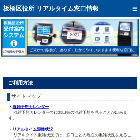
トップページへ
板橋区役所 リアルタイム窓口情報
混雑予想カレンダー
リアルタイム混雑状況
リアルタイム受付番号状況
メール通知登録
お問い合わせ
ご利用方法
モバイルサイト
サイトマップ
アクセス
・
混雑予想カレンダー
区役所フロアマップ
混雑予想カレンダーでは窓口毎の混雑予想を見ることが出来ま
す。
・
リアルタイム混雑状況
リアルタイム混雑状況では、窓口ごとの現在の混雑状況を見るこ