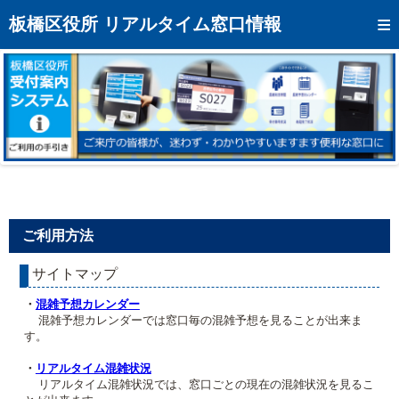
トップページへ
板橋区役所 リアルタイム窓口情報
混雑予想カレンダー
リアルタイム混雑状況
リアルタイム受付番号状況
メール通知登録
お問い合わせ
ご利用方法
モバイルサイト
サイトマップ
アクセス
・
混雑予想カレンダー
区役所フロアマップ
混雑予想カレンダーでは窓口毎の混雑予想を見ることが出来ま
す。
・
リアルタイム混雑状況
リアルタイム混雑状況では、窓口ごとの現在の混雑状況を見るこ