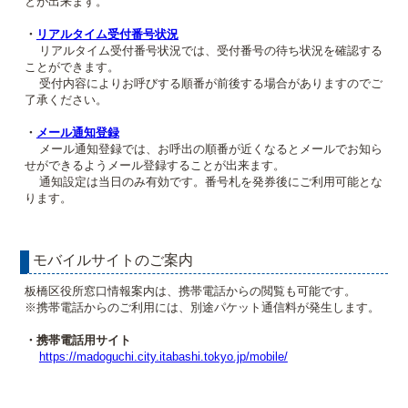
とが出来ます。
・
リアルタイム受付番号状況
リアルタイム受付番号状況では、受付番号の待ち状況を確認する
ことができます。
受付内容によりお呼びする順番が前後する場合がありますのでご
了承ください。
・
メール通知登録
メール通知登録では、お呼出の順番が近くなるとメールでお知ら
せができるようメール登録することが出来ます。
通知設定は当日のみ有効です。番号札を発券後にご利用可能とな
ります。
モバイルサイトのご案内
板橋区役所窓口情報案内は、携帯電話からの閲覧も可能です。
※携帯電話からのご利用には、別途パケット通信料が発生します。
・携帯電話用サイト
https://madoguchi.city.itabashi.tokyo.jp/mobile/