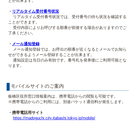
とが出来ます。
・
リアルタイム受付番号状況
リアルタイム受付番号状況では、受付番号の待ち状況を確認する
ことができます。
受付内容によりお呼びする順番が前後する場合がありますのでご
了承ください。
・
メール通知登録
メール通知登録では、お呼出の順番が近くなるとメールでお知ら
せができるようメール登録することが出来ます。
通知設定は当日のみ有効です。番号札を発券後にご利用可能とな
ります。
モバイルサイトのご案内
板橋区役所窓口情報案内は、携帯電話からの閲覧も可能です。
※携帯電話からのご利用には、別途パケット通信料が発生します。
・携帯電話用サイト
https://madoguchi.city.itabashi.tokyo.jp/mobile/