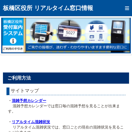
トップページへ
板橋区役所 リアルタイム窓口情報
混雑予想カレンダー
リアルタイム混雑状況
リアルタイム受付番号状況
メール通知登録
お問い合わせ
ご利用方法
モバイルサイト
サイトマップ
アクセス
・
混雑予想カレンダー
区役所フロアマップ
混雑予想カレンダーでは窓口毎の混雑予想を見ることが出来ま
す。
・
リアルタイム混雑状況
リアルタイム混雑状況では、窓口ごとの現在の混雑状況を見るこ