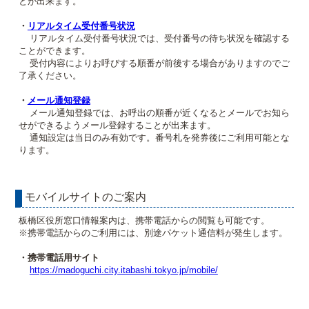
とが出来ます。
・
リアルタイム受付番号状況
リアルタイム受付番号状況では、受付番号の待ち状況を確認する
ことができます。
受付内容によりお呼びする順番が前後する場合がありますのでご
了承ください。
・
メール通知登録
メール通知登録では、お呼出の順番が近くなるとメールでお知ら
せができるようメール登録することが出来ます。
通知設定は当日のみ有効です。番号札を発券後にご利用可能とな
ります。
モバイルサイトのご案内
板橋区役所窓口情報案内は、携帯電話からの閲覧も可能です。
※携帯電話からのご利用には、別途パケット通信料が発生します。
・携帯電話用サイト
https://madoguchi.city.itabashi.tokyo.jp/mobile/