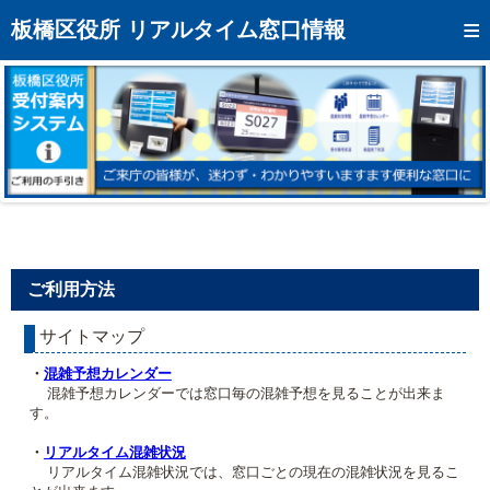
トップページへ
板橋区役所 リアルタイム窓口情報
混雑予想カレンダー
リアルタイム混雑状況
リアルタイム受付番号状況
メール通知登録
お問い合わせ
ご利用方法
モバイルサイト
サイトマップ
アクセス
・
混雑予想カレンダー
区役所フロアマップ
混雑予想カレンダーでは窓口毎の混雑予想を見ることが出来ま
す。
・
リアルタイム混雑状況
リアルタイム混雑状況では、窓口ごとの現在の混雑状況を見るこ