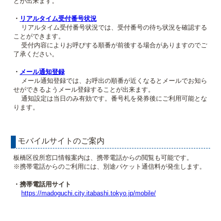
とが出来ます。
・
リアルタイム受付番号状況
リアルタイム受付番号状況では、受付番号の待ち状況を確認する
ことができます。
受付内容によりお呼びする順番が前後する場合がありますのでご
了承ください。
・
メール通知登録
メール通知登録では、お呼出の順番が近くなるとメールでお知ら
せができるようメール登録することが出来ます。
通知設定は当日のみ有効です。番号札を発券後にご利用可能とな
ります。
モバイルサイトのご案内
板橋区役所窓口情報案内は、携帯電話からの閲覧も可能です。
※携帯電話からのご利用には、別途パケット通信料が発生します。
・携帯電話用サイト
https://madoguchi.city.itabashi.tokyo.jp/mobile/