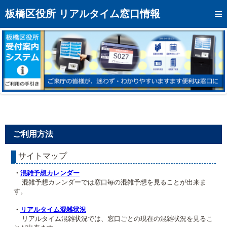
トップページへ
板橋区役所 リアルタイム窓口情報
混雑予想カレンダー
リアルタイム混雑状況
リアルタイム受付番号状況
メール通知登録
お問い合わせ
ご利用方法
モバイルサイト
サイトマップ
アクセス
・
混雑予想カレンダー
区役所フロアマップ
混雑予想カレンダーでは窓口毎の混雑予想を見ることが出来ま
す。
・
リアルタイム混雑状況
リアルタイム混雑状況では、窓口ごとの現在の混雑状況を見るこ