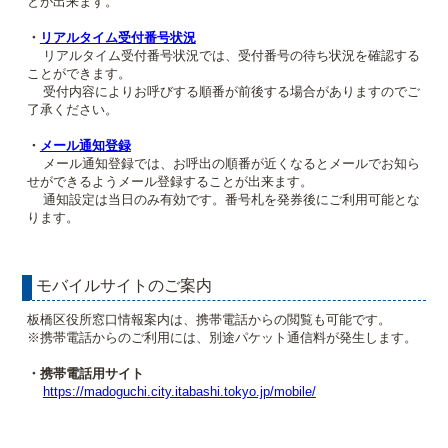
とが出来ます。
・
リアルタイム受付番号状況
リアルタイム受付番号状況では、受付番号の待ち状況を確認する
ことができます。
受付内容によりお呼びする順番が前後する場合がありますのでご
了承ください。
・
メール通知登録
メール通知登録では、お呼出の順番が近くなるとメールでお知ら
せができるようメール登録することが出来ます。
通知設定は当日のみ有効です。番号札を発券後にご利用可能とな
ります。
モバイルサイトのご案内
板橋区役所窓口情報案内は、携帯電話からの閲覧も可能です。
※携帯電話からのご利用には、別途パケット通信料が発生します。
・携帯電話用サイト
https://madoguchi.city.itabashi.tokyo.jp/mobile/