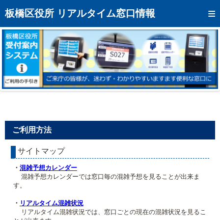
トップページへ
板橋区役所 リアルタイム窓口情報
混雑予想カレンダー
リアルタイム混雑状況
リアルタイム受付番号状況
メール通知登録
お問い合わせ
ご利用方法
モバイルサイト
サイトマップ
アクセス
・
混雑予想カレンダー
区役所フロアマップ
混雑予想カレンダーでは窓口毎の混雑予想を見ることが出来ま
す。
・
リアルタイム混雑状況
リアルタイム混雑状況では、窓口ごとの現在の混雑状況を見るこ