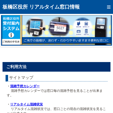
トップページへ
板橋区役所 リアルタイム窓口情報
混雑予想カレンダー
リアルタイム混雑状況
リアルタイム受付番号状況
メール通知登録
お問い合わせ
ご利用方法
モバイルサイト
サイトマップ
アクセス
・
混雑予想カレンダー
区役所フロアマップ
混雑予想カレンダーでは窓口毎の混雑予想を見ることが出来ま
す。
・
リアルタイム混雑状況
リアルタイム混雑状況では、窓口ごとの現在の混雑状況を見るこ