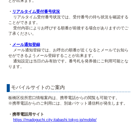
とが出来ます。
・
リアルタイム受付番号状況
リアルタイム受付番号状況では、受付番号の待ち状況を確認する
ことができます。
受付内容によりお呼びする順番が前後する場合がありますのでご
了承ください。
・
メール通知登録
メール通知登録では、お呼出の順番が近くなるとメールでお知ら
せができるようメール登録することが出来ます。
通知設定は当日のみ有効です。番号札を発券後にご利用可能とな
ります。
モバイルサイトのご案内
板橋区役所窓口情報案内は、携帯電話からの閲覧も可能です。
※携帯電話からのご利用には、別途パケット通信料が発生します。
・携帯電話用サイト
https://madoguchi.city.itabashi.tokyo.jp/mobile/