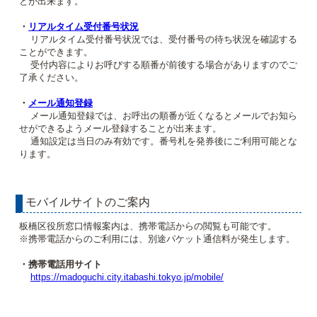
とが出来ます。
・
リアルタイム受付番号状況
リアルタイム受付番号状況では、受付番号の待ち状況を確認する
ことができます。
受付内容によりお呼びする順番が前後する場合がありますのでご
了承ください。
・
メール通知登録
メール通知登録では、お呼出の順番が近くなるとメールでお知ら
せができるようメール登録することが出来ます。
通知設定は当日のみ有効です。番号札を発券後にご利用可能とな
ります。
モバイルサイトのご案内
板橋区役所窓口情報案内は、携帯電話からの閲覧も可能です。
※携帯電話からのご利用には、別途パケット通信料が発生します。
・携帯電話用サイト
https://madoguchi.city.itabashi.tokyo.jp/mobile/