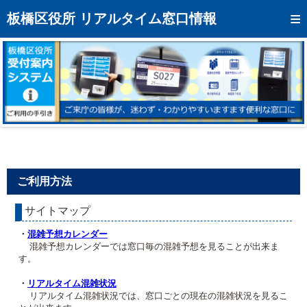
トップページへ
板橋区役所 リアルタイム窓口情報
混雑予想カレンダー
リアルタイム混雑状況
リアルタイム受付番号状況
メール通知登録
お問い合わせ
ご利用方法
モバイルサイト
サイトマップ
アクセス
・
混雑予想カレンダー
区役所フロアマップ
混雑予想カレンダーでは窓口毎の混雑予想を見ることが出来ま
す。
・
リアルタイム混雑状況
リアルタイム混雑状況では、窓口ごとの現在の混雑状況を見るこ