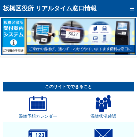
トップページへ
板橋区役所 リアルタイム窓口情報
混雑予想カレンダー
リアルタイム混雑状況
リアルタイム受付番号状況
メール通知登録
お問い合わせ
モバイルサイト
このサイトでできること
アクセス
区役所フロアマップ
混雑予想カレンダー
混雑状況確認