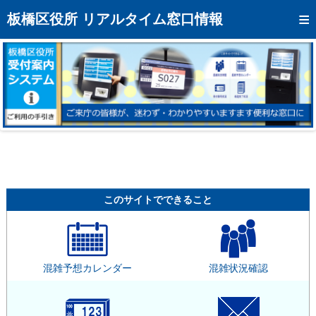
トップページへ
板橋区役所 リアルタイム窓口情報
混雑予想カレンダー
リアルタイム混雑状況
リアルタイム受付番号状況
メール通知登録
お問い合わせ
モバイルサイト
このサイトでできること
アクセス
区役所フロアマップ
混雑予想カレンダー
混雑状況確認