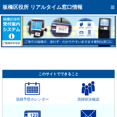
トップページへ
板橋区役所 リアルタイム窓口情報
混雑予想カレンダー
リアルタイム混雑状況
リアルタイム受付番号状況
メール通知登録
お問い合わせ
モバイルサイト
このサイトでできること
アクセス
区役所フロアマップ
混雑予想カレンダー
混雑状況確認