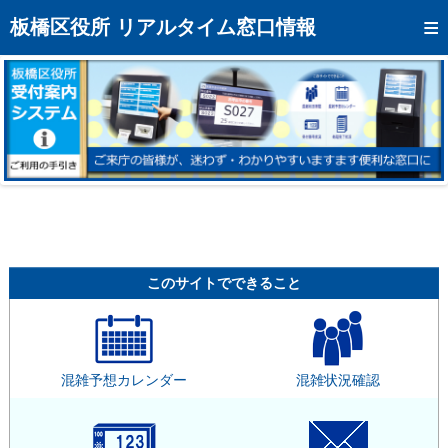
トップページへ
板橋区役所 リアルタイム窓口情報
混雑予想カレンダー
リアルタイム混雑状況
リアルタイム受付番号状況
メール通知登録
お問い合わせ
モバイルサイト
このサイトでできること
アクセス
区役所フロアマップ
混雑予想カレンダー
混雑状況確認