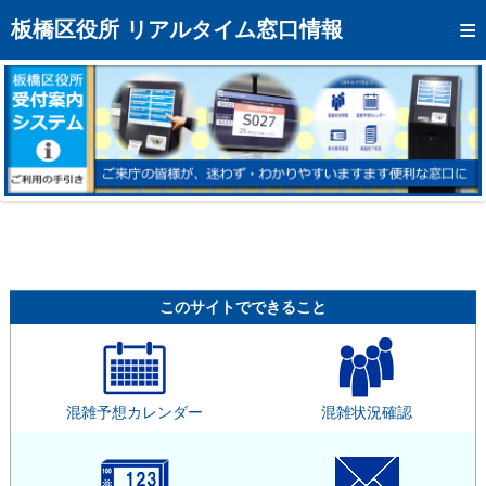
トップページへ
板橋区役所 リアルタイム窓口情報
混雑予想カレンダー
リアルタイム混雑状況
リアルタイム受付番号状況
メール通知登録
お問い合わせ
モバイルサイト
このサイトでできること
アクセス
区役所フロアマップ
混雑予想カレンダー
混雑状況確認