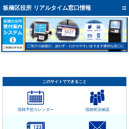
トップページへ
板橋区役所 リアルタイム窓口情報
混雑予想カレンダー
リアルタイム混雑状況
リアルタイム受付番号状況
メール通知登録
お問い合わせ
モバイルサイト
このサイトでできること
アクセス
区役所フロアマップ
混雑予想カレンダー
混雑状況確認