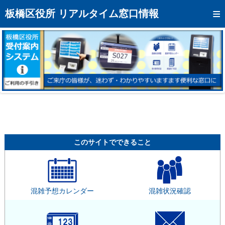
トップページへ
板橋区役所 リアルタイム窓口情報
混雑予想カレンダー
リアルタイム混雑状況
リアルタイム受付番号状況
メール通知登録
お問い合わせ
モバイルサイト
このサイトでできること
アクセス
区役所フロアマップ
混雑予想カレンダー
混雑状況確認