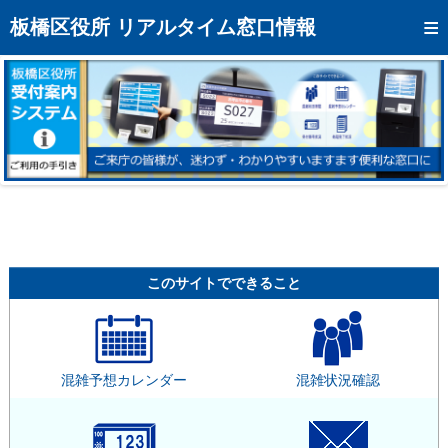
トップページへ
板橋区役所 リアルタイム窓口情報
混雑予想カレンダー
リアルタイム混雑状況
リアルタイム受付番号状況
メール通知登録
お問い合わせ
モバイルサイト
このサイトでできること
アクセス
区役所フロアマップ
混雑予想カレンダー
混雑状況確認