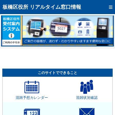
トップページへ
板橋区役所 リアルタイム窓口情報
混雑予想カレンダー
リアルタイム混雑状況
リアルタイム受付番号状況
メール通知登録
お問い合わせ
モバイルサイト
このサイトでできること
アクセス
区役所フロアマップ
混雑予想カレンダー
混雑状況確認