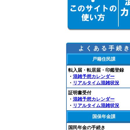
よ く あ る 手 続 き
戸籍住民課
転入届・転居届・印鑑登録
・
混雑予想カレンダー
・
リアルタイム混雑状況
証明書受付
・
混雑予想カレンダー
・
リアルタイム混雑状況
国保年金課
国民年金の手続き