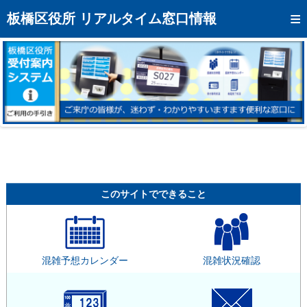
トップページへ
板橋区役所 リアルタイム窓口情報
混雑予想カレンダー
リアルタイム混雑状況
リアルタイム受付番号状況
メール通知登録
お問い合わせ
モバイルサイト
このサイトでできること
アクセス
区役所フロアマップ
混雑予想カレンダー
混雑状況確認