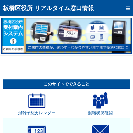
トップページへ
板橋区役所 リアルタイム窓口情報
混雑予想カレンダー
リアルタイム混雑状況
リアルタイム受付番号状況
メール通知登録
お問い合わせ
モバイルサイト
このサイトでできること
アクセス
区役所フロアマップ
混雑予想カレンダー
混雑状況確認