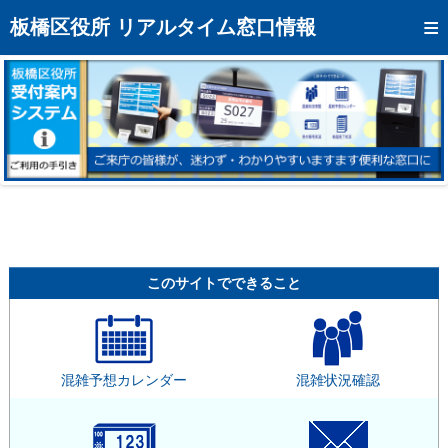
トップページへ
板橋区役所 リアルタイム窓口情報
混雑予想カレンダー
リアルタイム混雑状況
リアルタイム受付番号状況
メール通知登録
お問い合わせ
モバイルサイト
このサイトでできること
アクセス
区役所フロアマップ
混雑予想カレンダー
混雑状況確認