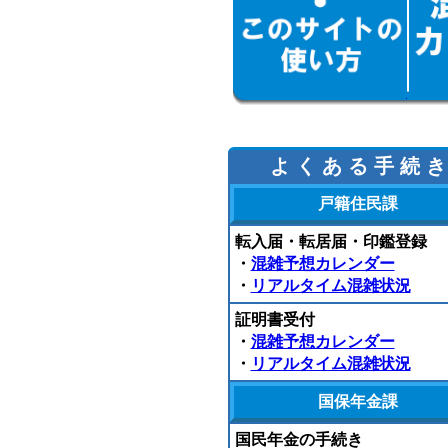
よ く あ る 手 続 き
戸籍住民課
転入届・転居届・印鑑登録
・
混雑予想カレンダー
・
リアルタイム混雑状況
証明書受付
・
混雑予想カレンダー
・
リアルタイム混雑状況
国保年金課
国民年金の手続き