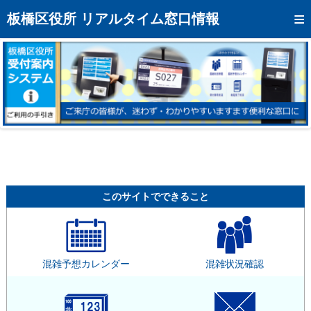
トップページへ
板橋区役所 リアルタイム窓口情報
混雑予想カレンダー
リアルタイム混雑状況
リアルタイム受付番号状況
メール通知登録
お問い合わせ
モバイルサイト
このサイトでできること
アクセス
区役所フロアマップ
混雑予想カレンダー
混雑状況確認