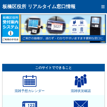
トップページへ
板橋区役所 リアルタイム窓口情報
混雑予想カレンダー
リアルタイム混雑状況
リアルタイム受付番号状況
メール通知登録
お問い合わせ
モバイルサイト
このサイトでできること
アクセス
区役所フロアマップ
混雑予想カレンダー
混雑状況確認