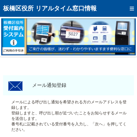
トップページへ
板橋区役所 リアルタイム窓口情報
混雑予想カレンダー
リアルタイム混雑状況
リアルタイム受付番号状況
メール通知登録
お問い合わせ
モバイルサイト
メール通知登録
アクセス
メールによる呼び出し通知を希望される方のメールアドレスを登
録します。
区役所フロアマップ
登録しますと、呼び出し順が近づいたことをお知らせするメール
を送信します。
番号札に記載されている受付番号を入力し、「次へ」を押してく
ださい。