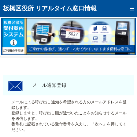
トップページへ
板橋区役所 リアルタイム窓口情報
混雑予想カレンダー
リアルタイム混雑状況
リアルタイム受付番号状況
メール通知登録
お問い合わせ
モバイルサイト
メール通知登録
アクセス
メールによる呼び出し通知を希望される方のメールアドレスを登
録します。
区役所フロアマップ
登録しますと、呼び出し順が近づいたことをお知らせするメール
を送信します。
番号札に記載されている受付番号を入力し、「次へ」を押してく
ださい。