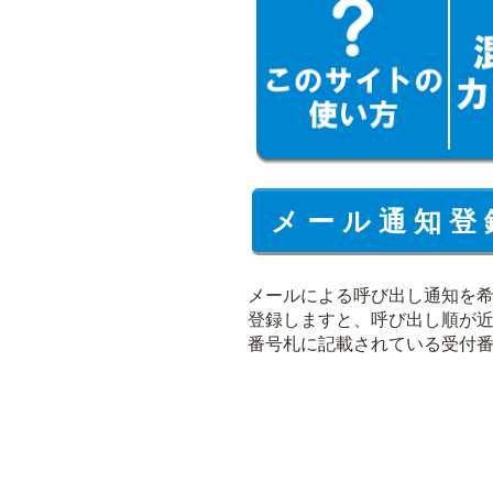
メ ー ル 通 知 登 
メールによる呼び出し通知を
登録しますと、呼び出し順が
番号札に記載されている受付