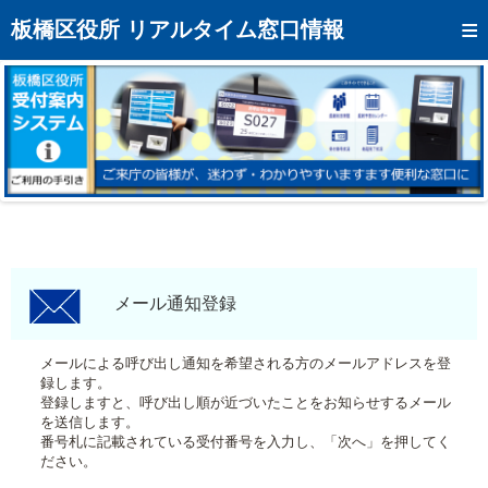
トップページへ
板橋区役所 リアルタイム窓口情報
混雑予想カレンダー
リアルタイム混雑状況
リアルタイム受付番号状況
メール通知登録
お問い合わせ
モバイルサイト
メール通知登録
アクセス
メールによる呼び出し通知を希望される方のメールアドレスを登
録します。
区役所フロアマップ
登録しますと、呼び出し順が近づいたことをお知らせするメール
を送信します。
番号札に記載されている受付番号を入力し、「次へ」を押してく
ださい。