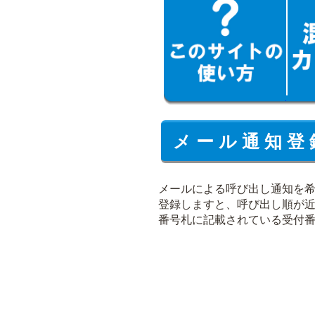
メ ー ル 通 知 登 
メールによる呼び出し通知を
登録しますと、呼び出し順が
番号札に記載されている受付