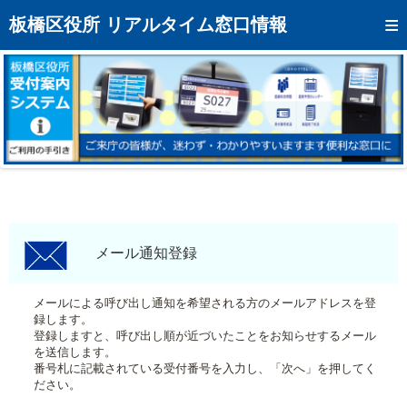
トップページへ
板橋区役所 リアルタイム窓口情報
混雑予想カレンダー
リアルタイム混雑状況
リアルタイム受付番号状況
メール通知登録
お問い合わせ
モバイルサイト
メール通知登録
アクセス
メールによる呼び出し通知を希望される方のメールアドレスを登
録します。
区役所フロアマップ
登録しますと、呼び出し順が近づいたことをお知らせするメール
を送信します。
番号札に記載されている受付番号を入力し、「次へ」を押してく
ださい。