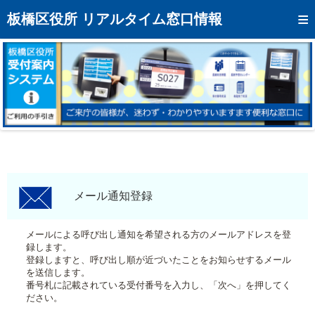
トップページへ
板橋区役所 リアルタイム窓口情報
混雑予想カレンダー
リアルタイム混雑状況
リアルタイム受付番号状況
メール通知登録
お問い合わせ
モバイルサイト
メール通知登録
アクセス
メールによる呼び出し通知を希望される方のメールアドレスを登
録します。
区役所フロアマップ
登録しますと、呼び出し順が近づいたことをお知らせするメール
を送信します。
番号札に記載されている受付番号を入力し、「次へ」を押してく
ださい。