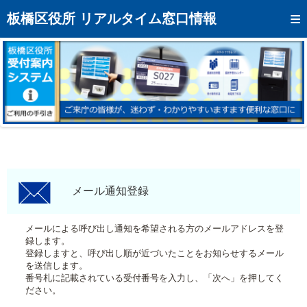
トップページへ
板橋区役所 リアルタイム窓口情報
混雑予想カレンダー
リアルタイム混雑状況
リアルタイム受付番号状況
メール通知登録
お問い合わせ
モバイルサイト
メール通知登録
アクセス
メールによる呼び出し通知を希望される方のメールアドレスを登
録します。
区役所フロアマップ
登録しますと、呼び出し順が近づいたことをお知らせするメール
を送信します。
番号札に記載されている受付番号を入力し、「次へ」を押してく
ださい。