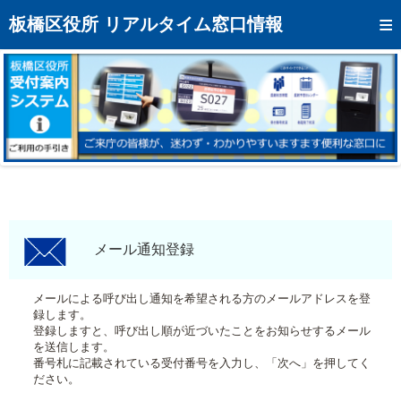
トップページへ
板橋区役所 リアルタイム窓口情報
混雑予想カレンダー
リアルタイム混雑状況
リアルタイム受付番号状況
メール通知登録
お問い合わせ
モバイルサイト
メール通知登録
アクセス
メールによる呼び出し通知を希望される方のメールアドレスを登
録します。
区役所フロアマップ
登録しますと、呼び出し順が近づいたことをお知らせするメール
を送信します。
番号札に記載されている受付番号を入力し、「次へ」を押してく
ださい。