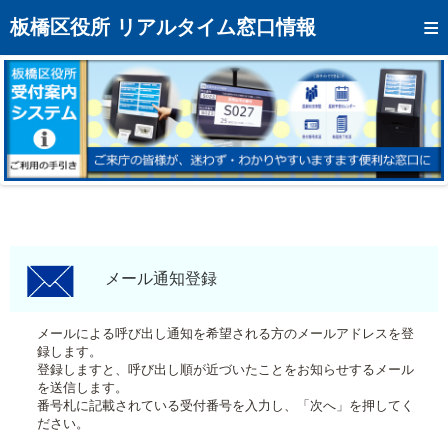
トップページへ
板橋区役所 リアルタイム窓口情報
混雑予想カレンダー
リアルタイム混雑状況
リアルタイム受付番号状況
メール通知登録
お問い合わせ
モバイルサイト
メール通知登録
アクセス
メールによる呼び出し通知を希望される方のメールアドレスを登
録します。
区役所フロアマップ
登録しますと、呼び出し順が近づいたことをお知らせするメール
を送信します。
番号札に記載されている受付番号を入力し、「次へ」を押してく
ださい。