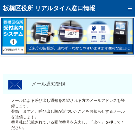
トップページへ
板橋区役所 リアルタイム窓口情報
混雑予想カレンダー
リアルタイム混雑状況
リアルタイム受付番号状況
メール通知登録
お問い合わせ
モバイルサイト
メール通知登録
アクセス
メールによる呼び出し通知を希望される方のメールアドレスを登
録します。
区役所フロアマップ
登録しますと、呼び出し順が近づいたことをお知らせするメール
を送信します。
番号札に記載されている受付番号を入力し、「次へ」を押してく
ださい。