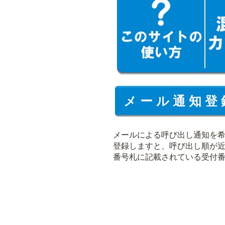
メ ー ル 通 知 登 
メールによる呼び出し通知を
登録しますと、呼び出し順が
番号札に記載されている受付