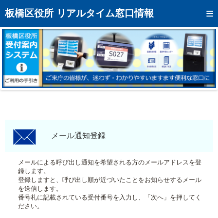
トップページへ
板橋区役所 リアルタイム窓口情報
混雑予想カレンダー
リアルタイム混雑状況
リアルタイム受付番号状況
メール通知登録
お問い合わせ
モバイルサイト
メール通知登録
アクセス
メールによる呼び出し通知を希望される方のメールアドレスを登
録します。
区役所フロアマップ
登録しますと、呼び出し順が近づいたことをお知らせするメール
を送信します。
番号札に記載されている受付番号を入力し、「次へ」を押してく
ださい。