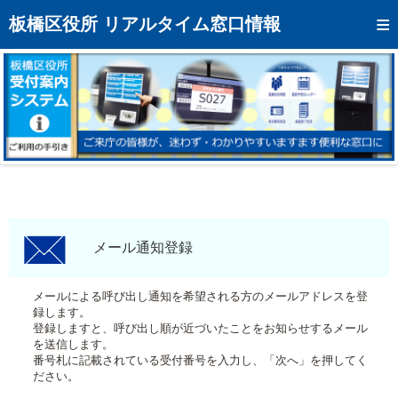
トップページへ
板橋区役所 リアルタイム窓口情報
混雑予想カレンダー
リアルタイム混雑状況
リアルタイム受付番号状況
メール通知登録
お問い合わせ
モバイルサイト
メール通知登録
アクセス
メールによる呼び出し通知を希望される方のメールアドレスを登
録します。
区役所フロアマップ
登録しますと、呼び出し順が近づいたことをお知らせするメール
を送信します。
番号札に記載されている受付番号を入力し、「次へ」を押してく
ださい。