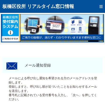
トップページへ
板橋区役所 リアルタイム窓口情報
混雑予想カレンダー
リアルタイム混雑状況
リアルタイム受付番号状況
メール通知登録
お問い合わせ
モバイルサイト
メール通知登録
アクセス
メールによる呼び出し通知を希望される方のメールアドレスを登
録します。
区役所フロアマップ
登録しますと、呼び出し順が近づいたことをお知らせするメール
を送信します。
番号札に記載されている受付番号を入力し、「次へ」を押してく
ださい。